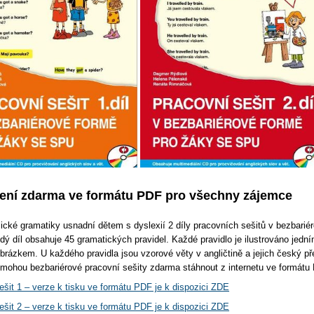
žení zdarma ve formátu PDF pro všechny zájemce
ické gramatiky usnadní dětem s dyslexií 2 díly pracovních sešitů v bezbarié
dý díl obsahuje 45 gramatických pravidel. Každé pravidlo je ilustrováno jedn
brázkem. U každého pravidla jsou vzorové věty v angličtině a jejich český př
 mohou bezbariérové pracovní sešity zdarma stáhnout z internetu ve formátu
ešit 1 – verze k tisku ve formátu PDF je k dispozici ZDE
ešit 2 – verze k tisku ve formátu PDF je k dispozici ZDE