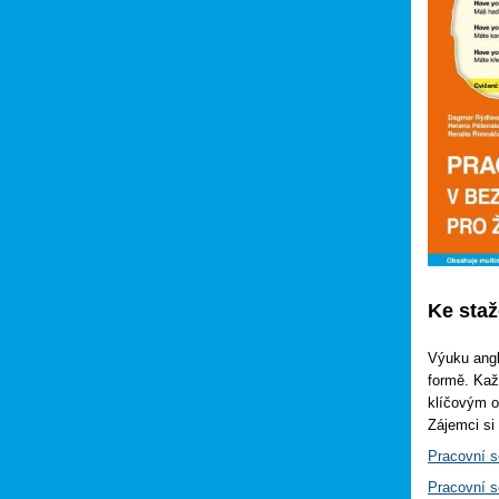
Ke sta
Výuku angl
formě. Kaž
klíčovým o
Zájemci si
Pracovní s
Pracovní s