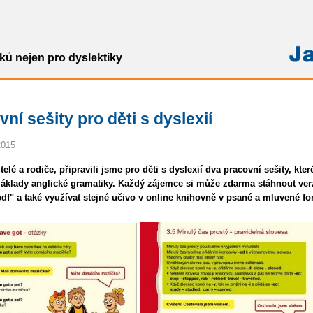
ů nejen pro dyslektiky
ní sešity pro děti s dyslexií
2015
telé a rodiče, připravili jsme pro děti s dyslexií dva pracovní sešity, kter
základy anglické gramatiky. Každý zájemce si může zdarma stáhnout ver
df" a také využívat stejné učivo v online knihovně v psané a mluvené fo