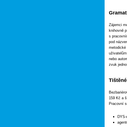
Gramati
Zájemci mo
knihovně p
s pracovní
pod názvem
metodické 
uživatelům
nebo autom
zvuk jedno
Tištěné
Bezbariéro
159 Kč a š
Pracovní s
DYS-c
agent