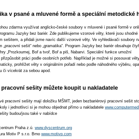
ka v psané a mluvené formě a speciální metodické 
hou zdarma využívat anglicko-české soubory v mluvené i psané formě v onl
rogramu Jazyky bez bariér. Zde publikujeme vzorové věty, které jsou shodné
m sešitem, a přidali jsme navíc další vzorové věty. Ve vyhledávači soubory n
 „pracovní sešit“ nebo „gramatika“. Program Jazyky bez bariér obsahuje čtyř
hry „Prozkoumej, Boř a tvoř, Boř a piš, Nabarvi. Speciální funkce umožní
 přizpůsobit práci podle osobních potřeb. Například je možné si posouvat vět
aticky, prohlížet věty v originálním pořadí nebo podle náhodného výběru, op
u či vícekrát za sebou apod.
 pracovní sešity můžete koupit u nakladatele
vé pracovní sešity mají doložku MŠMT, jeden bezbariérový pracovní sešit sto
koly i jednotlivci si je mohou objednat přímo u nakladatele
www.computermedi
ešity budou/jsou také v nabídce
entrum Praha z.ú.
www.dyscentrum.org
ura Motiv P s.r.o. Brno
www.motivp.com