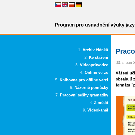
Program pro usnadnění výuky jazyk
Pracov
Archiv článků
Ke stažení
30. srpen 
Videoprůvodce
Online verze
Vážení uči
obsahují 
Knihovna pro offline verzi
formátu "p
Názorné pomůcky
Pracovní sešity gramatiky
Z médií
Videokanál