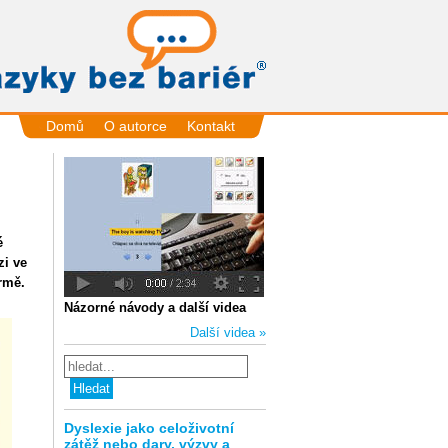
Domů
O autorce
Kontakt
é
zi ve
rmě.
Názorné návody a další videa
Další videa »
Dyslexie jako celoživotní
zátěž nebo dary, výzvy a