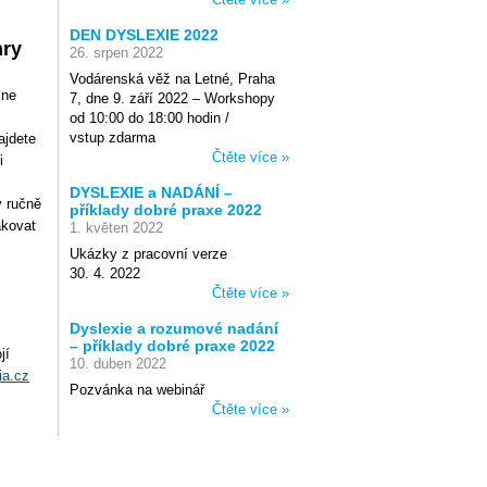
DEN DYSLEXIE 2022
hry
26. srpen 2022
Vodárenská věž na Letné, Praha
ine
7, dne 9. září 2022 – Workshopy
od 10:00 do 18:00 hodin /
vstup zdarma
ajdete
Čtěte více »
i
DYSLEXIE a NADÁNÍ –
y ručně
příklady dobré praxe 2022
akovat
1. květen 2022
Ukázky z pracovní verze
30. 4. 2022
Čtěte více »
Dyslexie a rozumové nadání
– příklady dobré praxe 2022
jí
10. duben 2022
a.cz
Pozvánka na webinář
Čtěte více »