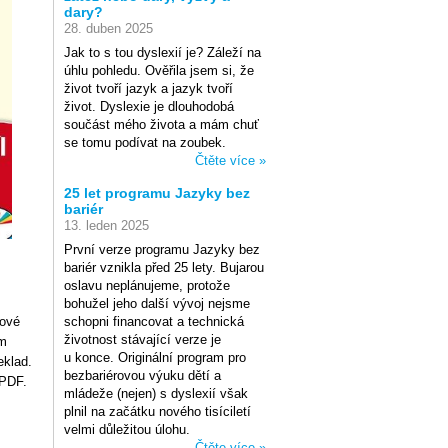
dary?
28. duben 2025
Jak to s tou dyslexií je? Záleží na
úhlu pohledu. Ověřila jsem si, že
život tvoří jazyk a jazyk tvoří
život. Dyslexie je dlouhodobá
součást mého života a mám chuť
se tomu podívat na zoubek.
Čtěte více »
25 let programu Jazyky bez
bariér
13. leden 2025
První verze programu Jazyky bez
bariér vznikla před 25 lety. Bujarou
oslavu neplánujeme, protože
bohužel jeho další vývoj nejsme
rové
schopni financovat a technická
životnost stávající verze je
ím
u konce. Originální program pro
eklad.
bezbariérovou výuku dětí a
 PDF.
mládeže (nejen) s dyslexií však
plnil na začátku nového tisíciletí
velmi důležitou úlohu.
Čtěte více »